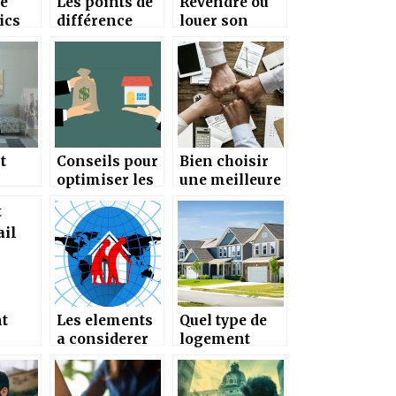
e
Les points de
Revendre ou
ics
différence
louer son
ers à
entre un achat
bien; faites le
et la location
choix !
d’un bien ?
t
Conseils pour
Bien choisir
optimiser les
une meilleure
un
annonces
plateforme
t en
immobilières
d’annonces
immobilière
t
Les elements
Quel type de
a considerer
logement
nneme
pour bien
choisir avec le
choisir une
RSA ?
es
maison de