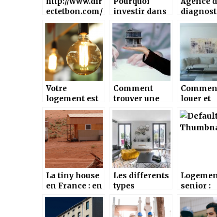
http://www.dir
Pourquoi
Agence d
ectetbon.com/
investir dans
diagnost
les-epices-
des
immobili
incontournab
rénovations
Lyon ?
les-dans-nos-
avant de
cuisines-57/
vendre son
bien
immobilier?
Votre
Comment
Commen
logement est
trouver une
louer et
– il
bonne agence
trouver 
energivore ?
immobiliere ?
logemen
Suisse ?
La tiny house
Les differents
Logemen
en France : en
types
senior :
avez-vous déjà
d’architecte
fonctio
entendu
interieur en
nt et
parler ?
Isere
avantag