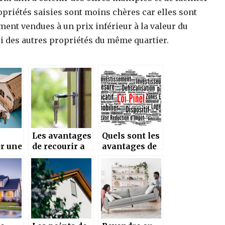
opriétés saisies sont moins chères car elles sont
ment vendues à un prix inférieur à la valeur du
ui des autres propriétés du même quartier.
Les avantages
Quels sont les
r une
de recourir a
avantages de
un agent
la loi Pinel ?
lier
immobilier
ial
pour votre
investisseme
nt immobilier