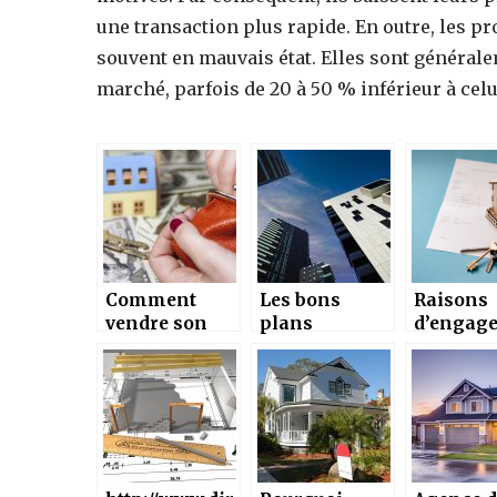
une transaction plus rapide. En outre, les pr
souvent en mauvais état. Elles sont générale
marché, parfois de 20 à 50 % inférieur à cel
Comment
Les bons
Raisons
vendre son
plans
d’engage
bien
immobiers du
societe
immobilier ?
Nord de
d’immobi
l’Isère
commerc