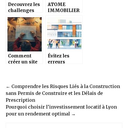
Decouvrez les
ATOME
challenges
IMMOBILIER
mensuels sur
a RIEUMES :
l’Iadfrance
l’expertise
intranet pour
immobiliere a
booster votre
votre service
carriere
Comment
Évitez les
créer un site
erreurs
de bricolage
coûteuses en
inspirant
copropriété
pour partager
grâce au
Post
vos astuces et
conseil
←
Comprendre les Risques Liés à la Construction
conseils
juridique de
navigation
sans Permis de Construire et les Délais de
copropriété
Prescription
gratuit : tout
Pourquoi choisir l’investissement locatif à Lyon
savoir pour
pour un rendement optimal
→
2025