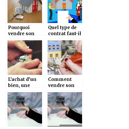
Pourquoi
Quel type de
vendre son
contrat faut-il
bien
signer lors de
immobilier de
l’acquisition
particulier à
d’un bien
particulier,
immobilier?
sans agence ?
L’achat d’un
Comment
bien, une
vendre son
étape qui
bien
nécessite des
immobilier ?
conseils
avisés