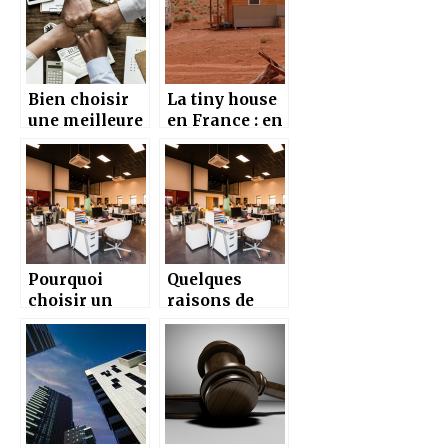
Suisse ?
Bien choisir
La tiny house
une meilleure
en France : en
plateforme
avez-vous déjà
d’annonces
entendu
immobilière
parler ?
Pourquoi
Quelques
choisir un
raisons de
moteur de
faire de
recherche
l’immobilier
immobilier ?
d’entreprise