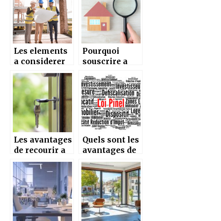
droit du
locataire ?
Les elements
Pourquoi
a considerer
souscrire a
pour acheter
une
un terrain
assurance
habitation
etudiant ?
Les avantages
Quels sont les
de recourir a
avantages de
un agent
la loi Pinel ?
immobilier
pour votre
investisseme
nt immobilier