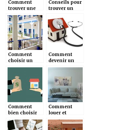
Comment
Conseils pour
trouver une
trouver un
bonne agence
bon agent
immobiliere ?
immobilier
Comment
Comment
choisir un
devenir un
riad au Maroc
meilleur
?
diagnostiqueu
r immobilier ?
Comment
Comment
bien choisir
louer et
un local
trouver un
commercial ?
logement en