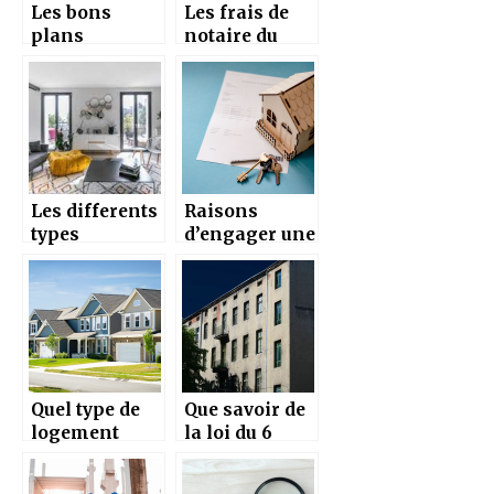
Les bons
Les frais de
plans
notaire du
immobiers du
marchand de
Nord de
biens
l’Isère
Les differents
Raisons
types
d’engager une
d’architecte
societe
interieur en
d’immobilier
Isere
commercial
Quel type de
Que savoir de
logement
la loi du 6
choisir avec le
juillet 1989
RSA ?
relative au