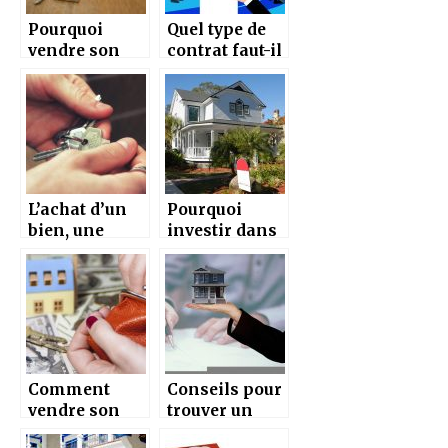
Pourquoi
Quel type de
vendre son
contrat faut-il
bien
signer lors de
immobilier de
l’acquisition
particulier à
d’un bien
particulier,
immobilier?
sans agence ?
L’achat d’un
Pourquoi
bien, une
investir dans
étape qui
des
nécessite des
rénovations
conseils
avant de
avisés
vendre son
bien
immobilier?
Comment
Conseils pour
vendre son
trouver un
bien
bon agent