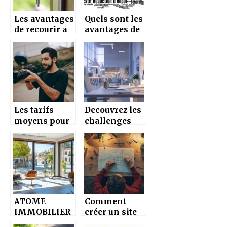
Les avantages
Quels sont les
de recourir a
avantages de
un agent
la loi Pinel ?
immobilier
pour votre
investisseme
nt immobilier
Les tarifs
Decouvrez les
moyens pour
challenges
un
mensuels sur
photographe
l’Iadfrance
immobilier :
intranet pour
ce qu’il faut
booster votre
savoir
carriere
ATOME
Comment
IMMOBILIER
créer un site
a RIEUMES :
de bricolage