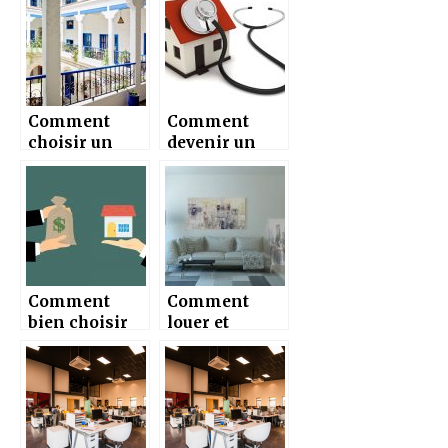
immobilier ?
immobilier
Comment
Comment
choisir un
devenir un
riad au Maroc
meilleur
?
diagnostiqueu
r immobilier ?
Comment
Comment
bien choisir
louer et
un local
trouver un
commercial ?
logement en
Suisse ?