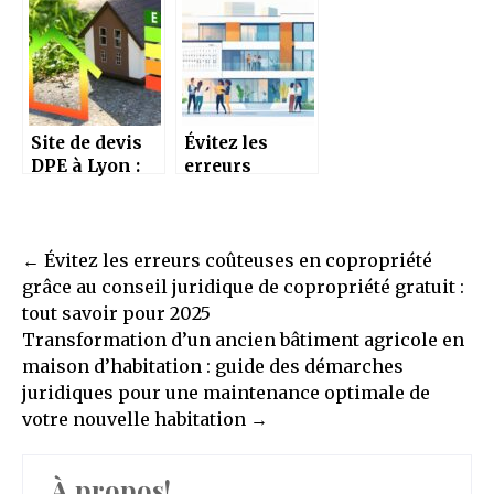
l’expertise
inspirant
immobiliere a
pour partager
votre service
vos astuces et
conseils
Site de devis
Évitez les
DPE à Lyon :
erreurs
une solution
coûteuses en
simple pour
copropriété
réussir son
grâce au
Post
projet
conseil
←
Évitez les erreurs coûteuses en copropriété
immobilier
juridique de
navigation
grâce au conseil juridique de copropriété gratuit :
copropriété
tout savoir pour 2025
gratuit : tout
Transformation d’un ancien bâtiment agricole en
savoir pour
maison d’habitation : guide des démarches
2025
juridiques pour une maintenance optimale de
votre nouvelle habitation
→
À propos!