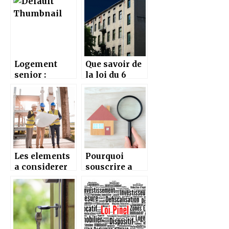
interieur en
d’immobilier
Isere
commercial
Logement
Que savoir de
senior :
la loi du 6
fonctionneme
juillet 1989
nt et
relative au
avantages
droit du
locataire ?
Les elements
Pourquoi
a considerer
souscrire a
pour acheter
une
un terrain
assurance
habitation
etudiant ?