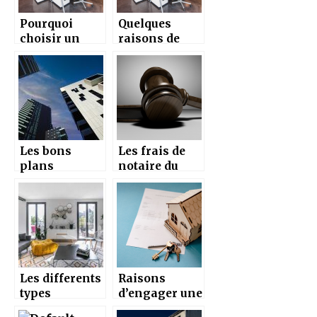
Pourquoi
Quelques
choisir un
raisons de
moteur de
faire de
recherche
l’immobilier
immobilier ?
d’entreprise
Les bons
Les frais de
plans
notaire du
immobiers du
marchand de
Nord de
biens
l’Isère
Les differents
Raisons
types
d’engager une
d’architecte
societe